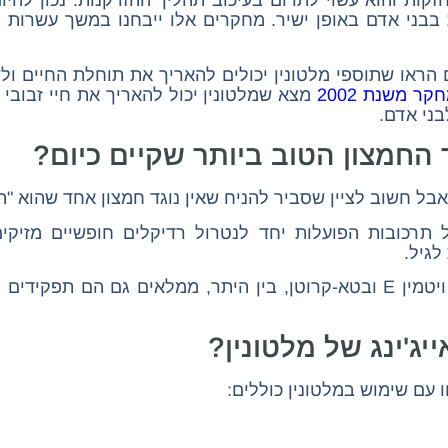
 חזקות והוא עשוי לתרום בעיכוב תהליך ההזדקנות. נכון ל
בבני אדם באופן ישיר. מחקרים אלו ייבחנו במשך עשרות
הראו שתוספי מלטונין יכולים להאריך את תוחלת החיים ו
קר משנת 2002
בני אדם.
 החמצון הטוב ביותר שקיים כיום?
 אבל חשוב לציין שסביר להניח שאין נוגד חמצון אחד שהוא "ה
ל תרכובות הפועלות יחד לנטרול רדיקלים חופשיים מזיק
לגיל.
נוגדי חמצון אחרים, כמו ויטמין C, ויטמין E ובטא-קרוטן, בין היתר, ממלאי
יג'ינג של מלטונין?
ו עם שימוש במלטונין כוללים: