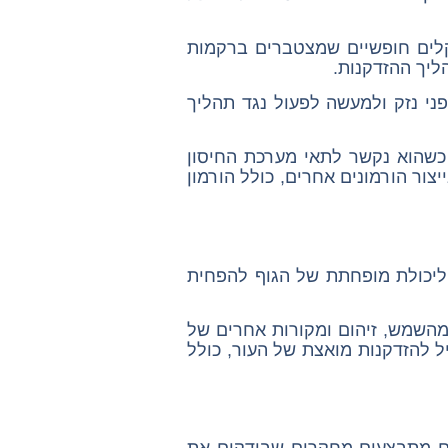
יקלים חופשיים שמצטברים ברקמות
ליך ההזדקנות.
ני נזק ולמעשה לפעול נגד תהליך
 כשהוא נקשר לתאי מערכת החיסון
יצור הורמונים אחרים, כולל הורמון
 ליכולת מופחתת של הגוף להפחית
צאה מכך, תאי העור עשויים להיות רגישים יותר לנזקים מגורמים סביבתיים, כגון קרינת UV מהשמש, זיהום ומקורות אחרים של
ל להזדקנות מואצת של העור, כולל