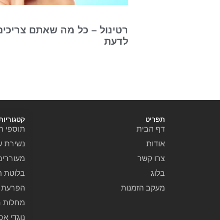
רטינול – כל מה שאתם צריכים
לדעת
תפריט
קטגוריות
דף הבית
תוספי תז
אודות
נשירת ש
צרו קשר
מעוררים
בלוג
בלוטת ה
מעקב הזמנות
הפרעת ק
מחלות ר
נוגדי אס