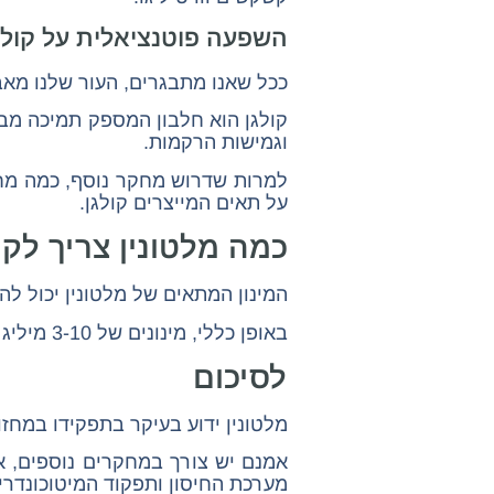
השפעה פוטנציאלית על קולג
ככל שאנו מתבגרים, העור שלנו מאבד
קולגן הוא חלבון המספק תמיכה מבנ
וגמישות הרקמות.
למרות שדרוש מחקר נוסף, כמה מחקר
על תאים המייצרים קולגן.
כמה מלטונין צריך לק
המינון המתאים של מלטונין יכול לה
באופן כללי, מינונים של 3-10 מיליגרם הם טווח המינון המומלץ ליתרונות האנטי אייג'ינג.
לסיכום
מלטונין ידוע בעיקר בתפקידו במחזו
אמנם יש צורך במחקרים נוספים, אך
מערכת החיסון ותפקוד המיטוכונדרי