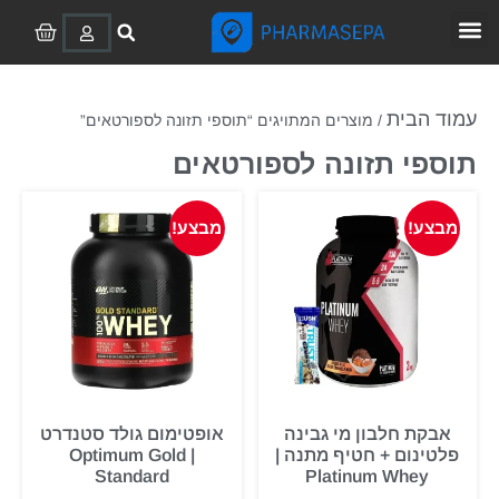
נשירת שיער
תוספי תזונה
בלוטת התריס
ירידה במשקל
ערכות בדיקה רפואיות
נוגדי אסטרוגן
מחלות ריאה פיברוטיות
הפרעת קשב וריכוז
תוספי תזונה לספורטאים
עמוד הבית
/ מוצרים המתויגים “תוספי תזונה לספורטאים”
תוספי תזונה לספורטאים
מבצע!
מבצע!
אבקת חלבון מי גבינה
אופטימום גולד סטנדרט
פלטינום + חטיף מתנה |
| Optimum Gold
Standard
Platinum Whey