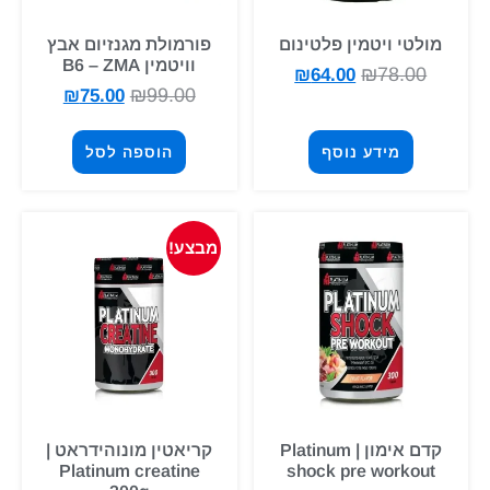
מולטי ויטמין פלטינום
פורמולת מגנזיום אבץ
וויטמין B6 – ZMA
₪
78.00
₪
64.00
₪
99.00
₪
75.00
מידע נוסף
הוספה לסל
מבצע!
קדם אימון | Platinum
קריאטין מונוהידראט |
Platinum creatine
shock pre workout