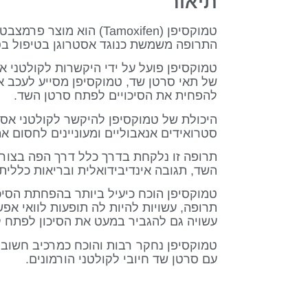
תיאור
טמוקסיפן (Tamoxifen) הוא מוצר פרמצבטי השייך לקבוצת התרופות הידועות בשם SERMs.
התרופה משמשת כנוגד אסטרוגן בטיפול בסר
טמוקסיפן פועל על ידי היקשרות לקולטני 
של תאי סרטן שד, טמוקסיפן מסייע לעכב א
להפחית את הסיכויים לפתח סרטן השד.
היכולת של טמוקסיפן להיקשר לקולטני אסט
סטרואידים אנאבוליים ומעוניינים לחסום 
תרופה זו נלקחת בדרך כלל דרך הפה בצורה
השד, תגובה אינדיבידואלית ובריאות כללית.
טמוקסיפן הוכח כיעיל ביותר בהפחתת הסיכו
תרופה, עשויות להיות לה תופעות לוואי אפש
עשויה גם להגביר במעט את הסיכון לפתח קר
טמוקסיפן נחקר רבות והוכח כמרכיב חשוב 
עם סרטן שד חיובי לקולטני הורמונים.