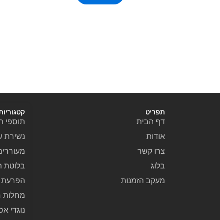
תפריט
קטגוריות
דף הבית
תוספי תז
אודות
נשירת ש
צרו קשר
מעוררים
בלוג
בלוטת ה
מעקב הזמנות
הפרעת ק
מחלות ר
נוגדי אס