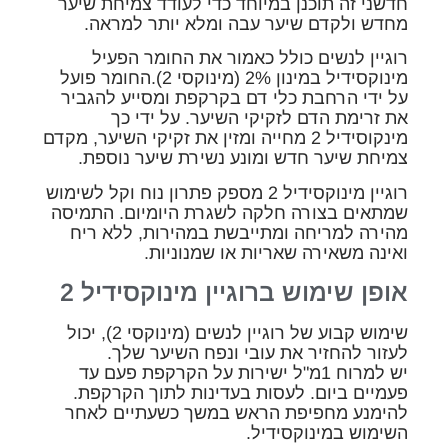
חדשני זה תוכנן במיוחד כדי לעודד צמיחת שיער
מחדש ולקדם שיער עבה ומלא יותר למראה.
רוגיין לנשים כולל כאמור את החומר הפעיל
מינוקסידיל במינון 2% (מינוקסי 2).החומר פועל
על ידי הרחבת כלי דם בקרקפת ומסייע להגביר
את זרימת הדם לזקיקי השיער. על ידי כך
מינקוסידיל 2 מחייה ומזין את זקיקי השיער, מקדם
צמיחת שיער חדש ומונע נשירת שיער נוספת.
רוגיין מינוקסידיל 2 מספק פתרון נוח וקל לשימוש
שמתאים בצורה חלקה לשגרת היומיום. התמיסה
מהירה למריחה ומתייבשת במהירות, ללא ריח
ואינה משאירה שאריות או שמנוניות.
אופן שימוש ברוגיין מינוקסידיל 2
שימוש קבוע של רוגיין לנשים (מינוקסי 2), יכול
לעזור להחזיר את עובי ונפח השיער שלך.
יש למרוח 1מ"ל ישירות על הקרקפת פעם עד
פעמיים ביום. לעסות בעדינות לתוך הקרקפת.
להימנע מחפיפת הראש במשך כשעתיים לאחר
השימוש במינוקסידיל.