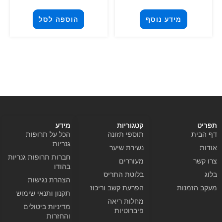
מידע נוסף
הוספה לסל
תפריט
קטגוריות
מידע
דף הבית
תוספי תזונה
הכל על תרופות
גנריות
אודות
נשירת שיער
חברות תרופות גנריות
צרו קשר
מעוררים
בהודו
בלוג
בלוטת התריס
הצהרת נגישות
מעקב הזמנות
הפרעת קשב וריכוז
תקנון ותנאי שימוש
מחלות ריאה
מדיניות ביטולים
פיברוטיות
והחזרות