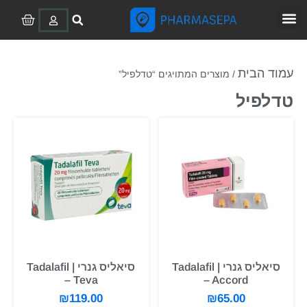
נשירת שיער
תוספי תזונה
בלוטת התריס
ירידה במשקל
ערכות בדיקה רפואיות
נוגדי אסטרוגן
מחלות ריאה פיברוטיות
הפרעת קשב וריכוז
תוספי תזונה לספורטאים
עמוד הבית
/ מוצרים המתויגים “טדלפיל”
טדלפיל
סיאליס גנרי | Tadalafil
סיאליס גנרי | Tadalafil
– Teva
– Accord
₪
119.00
₪
65.00